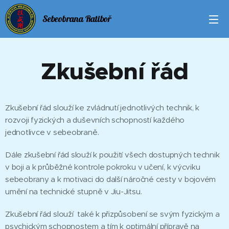
Sebeobrana Ratiboř
Zkušební řád
Zkušební řád slouží ke zvládnutí jednotlivých technik, k
rozvoji fyzických a duševních schopností každého
jednotlivce v sebeobraně.
Dále zkušební řád slouží k použití všech dostupných technik
v boji a k průběžné kontrole pokroku v učení, k výcviku
sebeobrany a k motivaci do další náročné cesty v bojovém
umění na technické stupně v Jiu-Jitsu.
Zkušební řád slouží také k přizpůsobení se svým fyzickým a
psychickým schopnostem a tím k optimální přípravě na