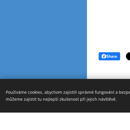
Share
Používáme cookies, abychom zajistili správné fungování a bezp
Vytvořeno službou
Webnode
můžeme zajistit tu nejlepší zkušenost při jejich návštěvě.
Cookies
Vytvořte si webov