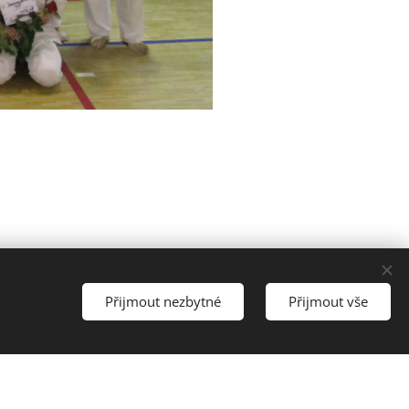
Přijmout nezbytné
Přijmout vše