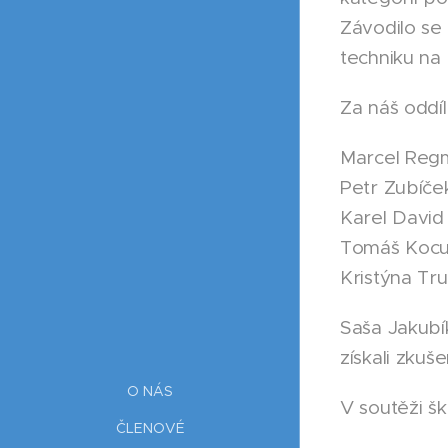
Závodilo se
techniku na 
Za náš oddi
Marcel Regmu
Petr Zubíček
Karel David -
Tomáš Kocur
Kristýna Tru
Saša Jakubí
získali zkuše
O NÁS
V soutěži šk
ČLENOVÉ