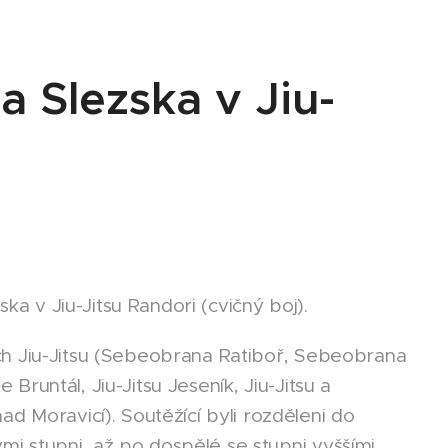
a Slezska v Jiu-
ka v Jiu-Jitsu Randori (cvičný boj).
jících Jiu-Jitsu (Sebeobrana Ratiboř, Sebeobrana
 Bruntál, Jiu-Jitsu Jeseník, Jiu-Jitsu a
Moravicí). Soutěžící byli rozděleni do
́mi stupni, až po dospělé se stupni vyššími.