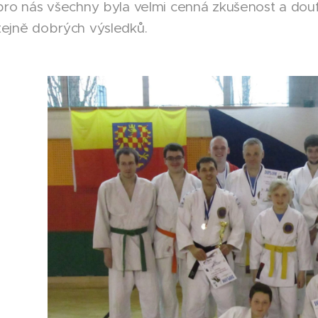
pro nás všechny byla velmi cenná zkušenost a doufám
tejně dobrých výsledků.