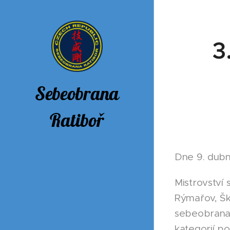
3
Sebeobrana
Ratiboř
Dne 9. dubna 
Mistrovství 
Rýmařov, Š
sebeobrana Br
kategorií po