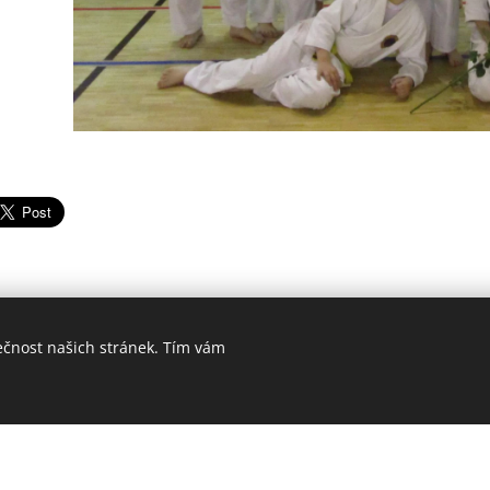
ečnost našich stránek. Tím vám
é stránky zdarma!